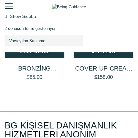
Show Sidebar
2 sonucun tümü gösteriliyor
ÜRÜN SATIN AL
SEPETE EKLE
BRONZING
COVER-UP CREAM
POWDER
FOUNDATION
$
85.00
$
158.00
BG KİŞİSEL DANIŞMANLIK
HİZMETLERİ ANONİM