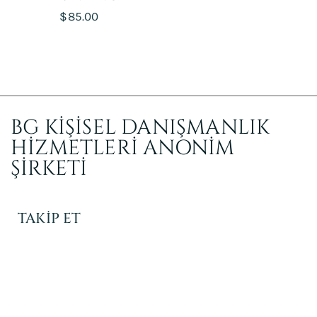
POWDER
$
85.00
BG KİŞİSEL DANIŞMANLIK
HİZMETLERİ ANONİM
ŞİRKETİ
TAKİP ET