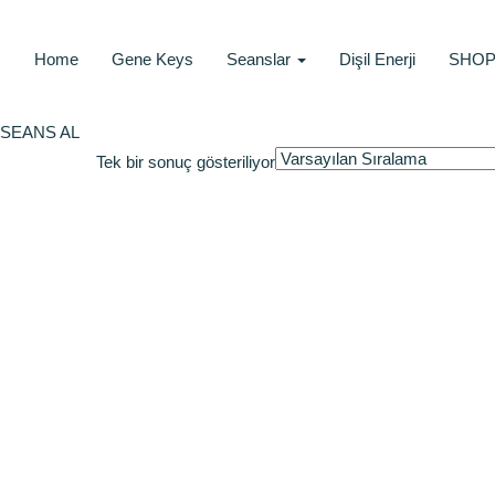
Home
Gene Keys
Seanslar
Dişil Enerji
SHO
SEANS AL
Tek bir sonuç gösteriliyor